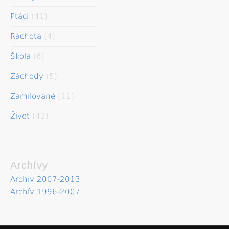
Ptáci
(41)
Rachota
(4)
Škola
(6)
Záchody
(5)
Zamilované
(11)
Život
(42)
Archívy
Archív 2007-2013
Archív 1996-2007