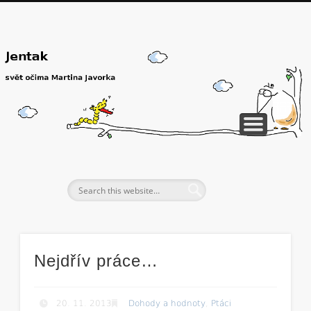
Nejdřív práce…
20. 11. 2013
Dohody a hodnoty
,
Ptáci