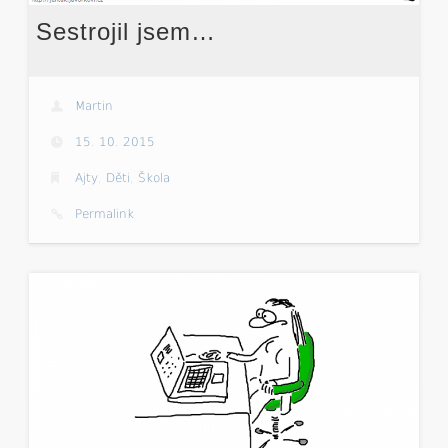
Sestrojil jsem…
Martin
15. 10. 2015
Ajty
,
Děti
,
Škola
Permalink