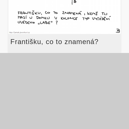
Františku, co to znamená?
Martin
28. 07. 2015
Ajty
,
Nemovitosti
Permalink
Šuplíky
Ajty
(15)