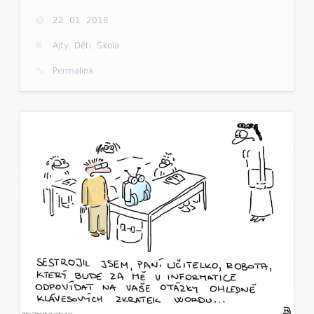
22. 01. 2018
Ajty
,
Děti
,
Škola
Permalink