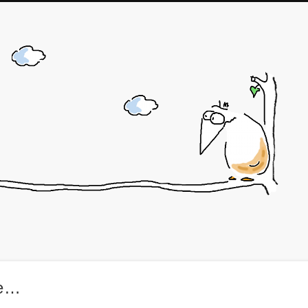
J
ne…