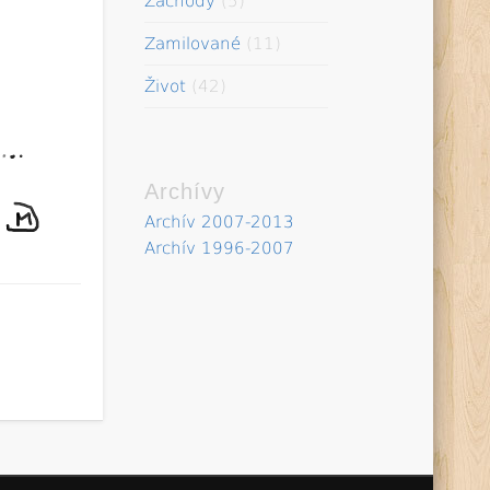
Záchody
(5)
Zamilované
(11)
Život
(42)
Archívy
Archív 2007-2013
Archív 1996-2007