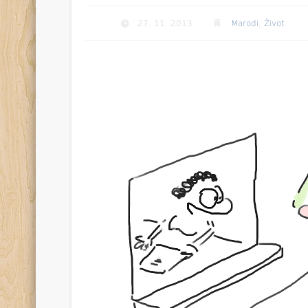
27. 11. 2013
Marodi
,
Život