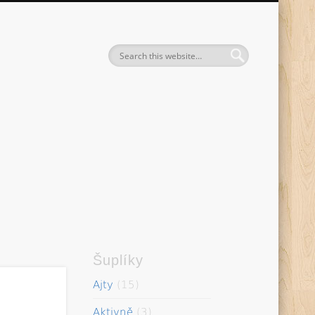
entak
Šuplíky
Ajty
(15)
Aktivně
(3)