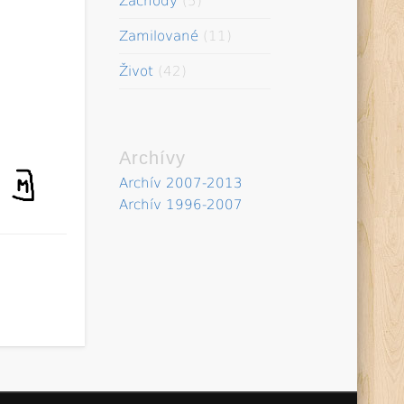
Záchody
(5)
Zamilované
(11)
Život
(42)
Archívy
Archív 2007-2013
Archív 1996-2007