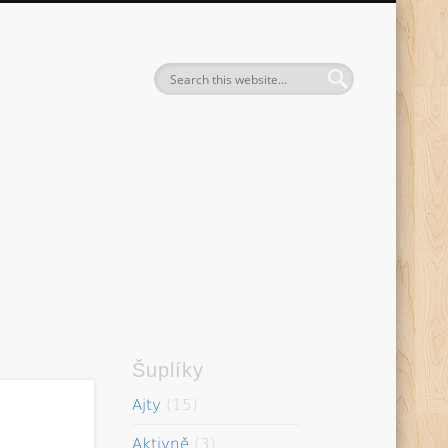
entak
Šuplíky
Ajty
(15)
Aktivně
(3)