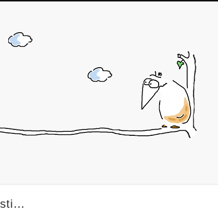
J
osti…