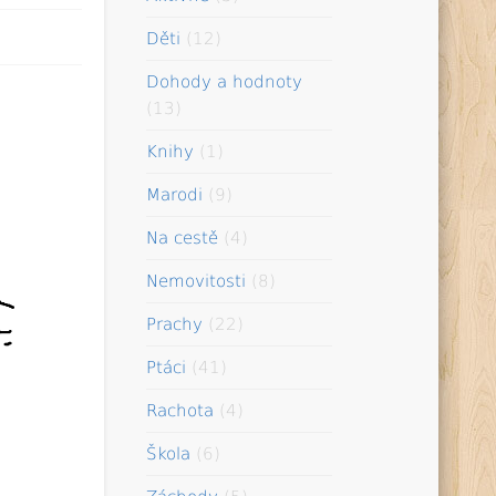
Děti
(12)
Dohody a hodnoty
(13)
Knihy
(1)
Marodi
(9)
Na cestě
(4)
Nemovitosti
(8)
Prachy
(22)
Ptáci
(41)
Rachota
(4)
Škola
(6)