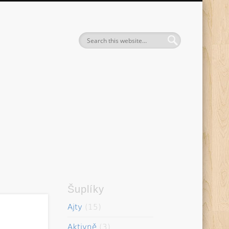
entak
Šuplíky
Ajty
(15)
Aktivně
(3)