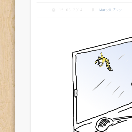
15. 03. 2014
Marodi
,
Život