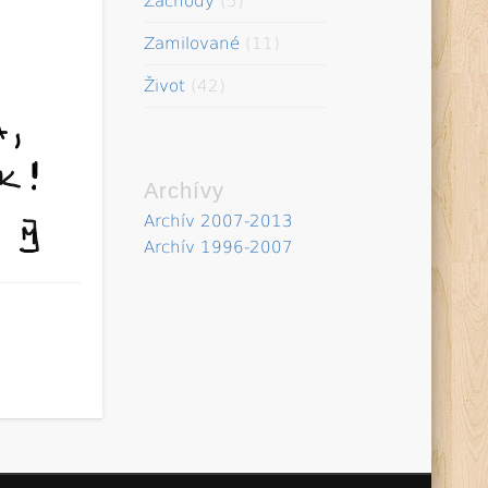
Záchody
(5)
Zamilované
(11)
Život
(42)
Archívy
Archív 2007-2013
Archív 1996-2007