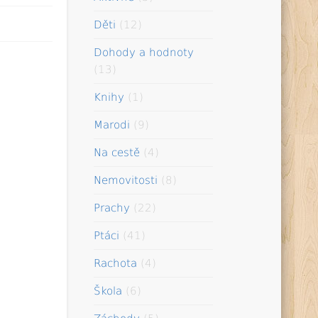
Děti
(12)
Dohody a hodnoty
(13)
Knihy
(1)
Marodi
(9)
Na cestě
(4)
Nemovitosti
(8)
Prachy
(22)
Ptáci
(41)
Rachota
(4)
Škola
(6)