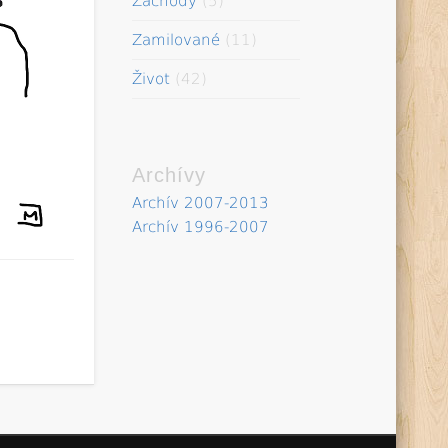
Záchody
(5)
Zamilované
(11)
Život
(42)
Archívy
Archív 2007-2013
Archív 1996-2007