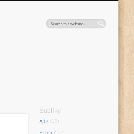
entak
Šuplíky
Ajty
(15)
Aktivně
(3)