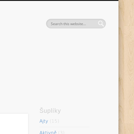
entak
Šuplíky
Ajty
(15)
Aktivně
(3)