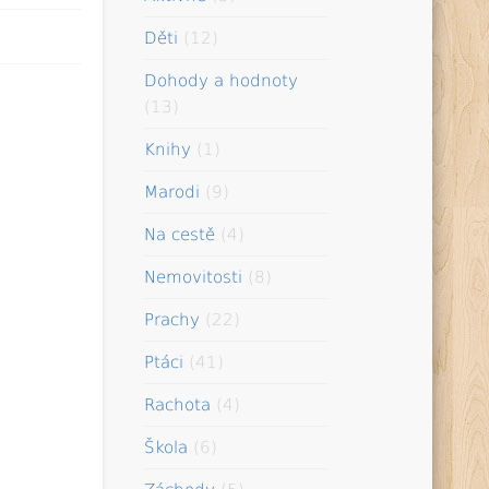
Děti
(12)
Dohody a hodnoty
(13)
Knihy
(1)
Marodi
(9)
Na cestě
(4)
Nemovitosti
(8)
Prachy
(22)
Ptáci
(41)
Rachota
(4)
Škola
(6)