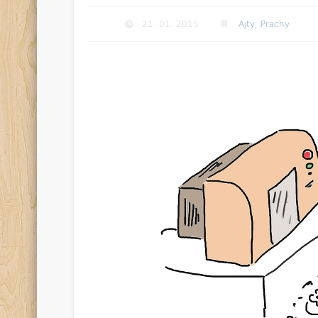
21. 01. 2015
Ajty
,
Prachy