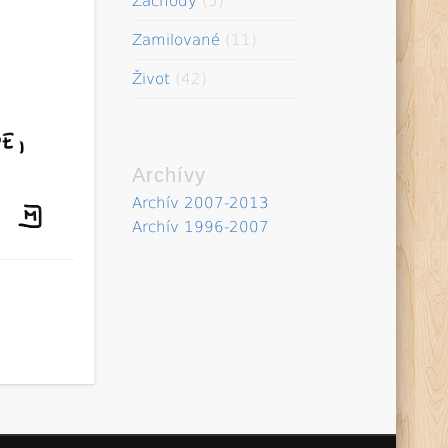
Záchody
(5)
Zamilované
(11)
Život
(42)
Archívy
Archív 2007-2013
Archív 1996-2007