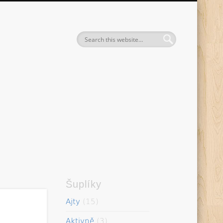
entak
Šuplíky
Ajty
(15)
Aktivně
(3)