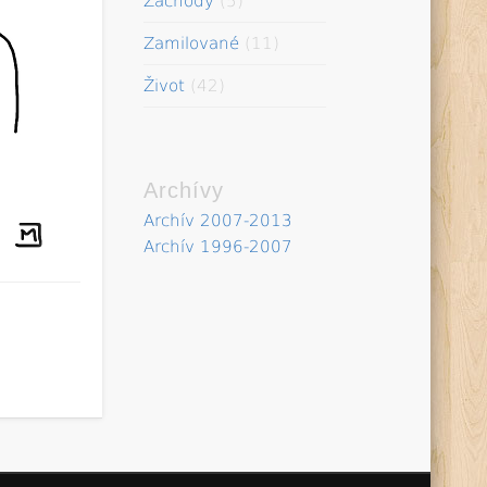
Záchody
(5)
Zamilované
(11)
Život
(42)
Archívy
Archív 2007-2013
Archív 1996-2007