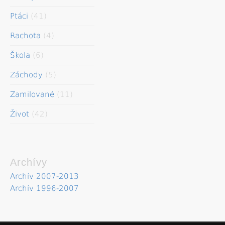
Ptáci
(41)
Rachota
(4)
Škola
(6)
Záchody
(5)
Zamilované
(11)
Život
(42)
Archívy
Archív 2007-2013
Archív 1996-2007