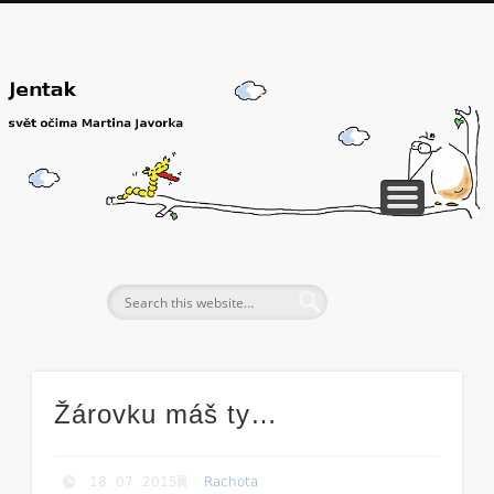
Žárovku máš ty…
18. 07. 2015
Rachota