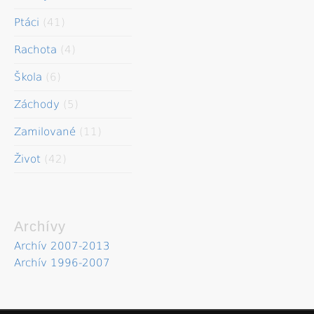
Ptáci
(41)
Rachota
(4)
Škola
(6)
Záchody
(5)
Zamilované
(11)
Život
(42)
Archívy
Archív 2007-2013
Archív 1996-2007