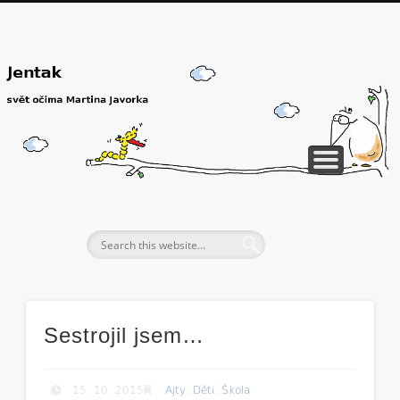
Sestrojil jsem…
15. 10. 2015
Ajty
,
Děti
,
Škola