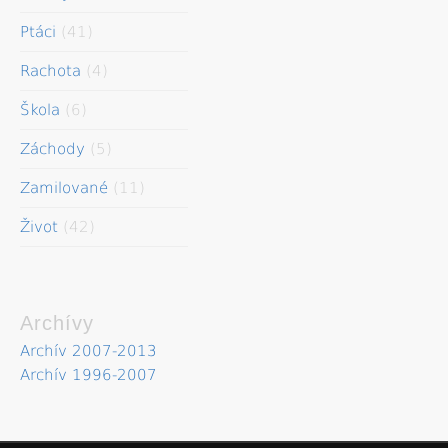
Ptáci
(41)
Rachota
(4)
Škola
(6)
Záchody
(5)
Zamilované
(11)
Život
(42)
Archívy
Archív 2007-2013
Archív 1996-2007