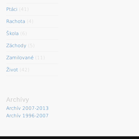
Ptáci
(41)
Rachota
(4)
Škola
(6)
Záchody
(5)
Zamilované
(11)
Život
(42)
Archívy
Archív 2007-2013
Archív 1996-2007