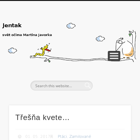
Třešňa kvete…
01. 05. 2017
Ptáci
,
Zamilované