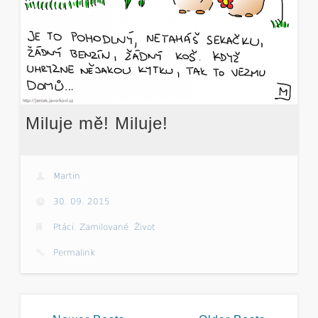
Miluje mě! Miluje!
Martin
30. 09. 2015
Ptáci
,
Zamilované
,
Život
Permalink