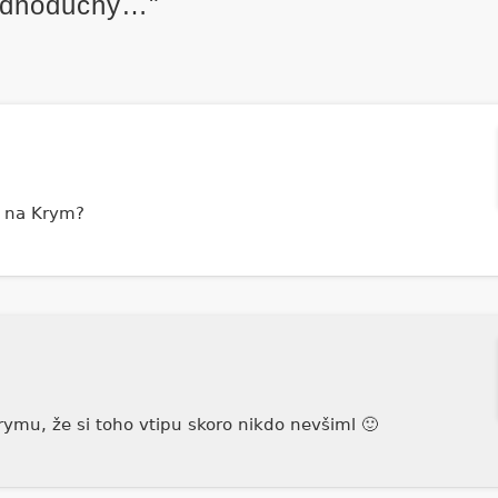
jednoduchý…"
ou na Krym?
rymu, že si toho vtipu skoro nikdo nevšiml 🙂