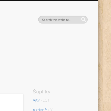
entak
Šuplíky
Ajty
(15)
Aktivně
(3)