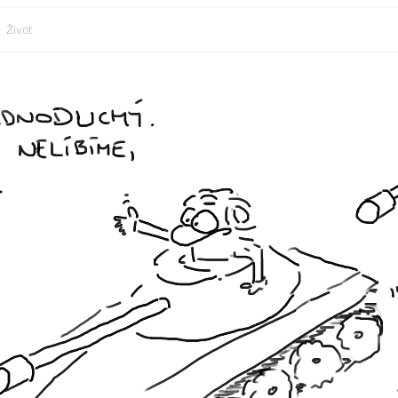
,
Život